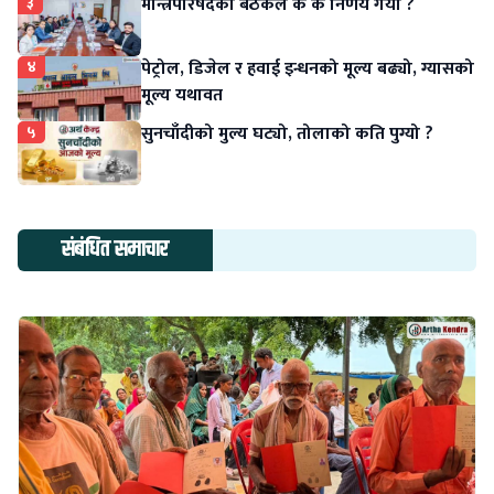
३
मन्त्रिपरिषदको बैठकले के के निर्णय गर्यो ?
४
पेट्रोल, डिजेल र हवाई इन्धनको मूल्य बढ्यो, ग्यासको
मूल्य यथावत
५
सुनचाँदीको मुल्य घट्यो, तोलाको कति पुग्यो ?
संबंधित समाचार