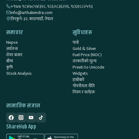
+९७७ ९८४७८५४३२८, ९८६०८३६२२६, ९८६१८८२५९३
info@arthakendra.com
तिनकुने-३२, काठमाडौं, नेपाल
समाचार
सुविधाहरू
Nepse
पात्रो
अर्थतन्त्र
Gold & Silver
शेयर बजार
Fuel Price (NOC)
बीमा
तरकारीको मूल्य
कृषि
Preeti to Unicode
Stock Analysis
Widgets
हाम्रोबारे
गोपनीयता नीति
नियम र सर्तहरू
सामाजिक संजाल
ShareHub App