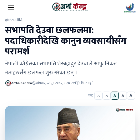
होम
/
राजनीति
सभापति देउवा छलफलमा:
पदाधिकारीदेखि कानुन व्यवसायीसँग
परामर्श
नेपाली काँग्रेसका सभापति शेरबहादुर देउवाले आफु निकट
नेताहरुसँग छलफल शुरु गरेका छन् ।
Artha Kendra
सोमबार, २८ पुष २०८२, ४:२४ PM
1 मिनेट पढ्ने
A
A
A
फन्ट
A
A