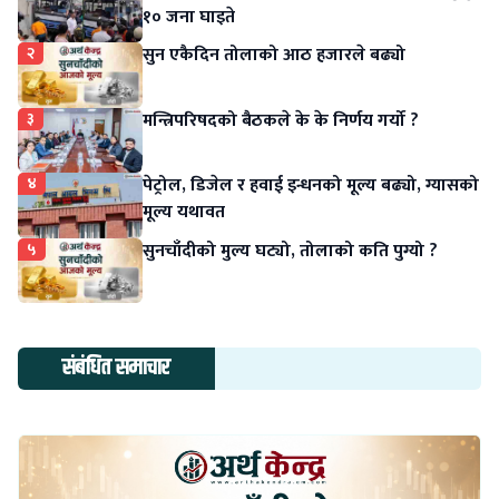
१० जना घाइते
२
सुन एकैदिन तोलाको आठ हजारले बढ्यो
३
मन्त्रिपरिषदको बैठकले के के निर्णय गर्यो ?
४
पेट्रोल, डिजेल र हवाई इन्धनको मूल्य बढ्यो, ग्यासको
मूल्य यथावत
५
सुनचाँदीको मुल्य घट्यो, तोलाको कति पुग्यो ?
संबंधित समाचार