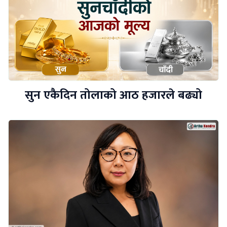
सुन एकैदिन तोलाको आठ हजारले बढ्यो