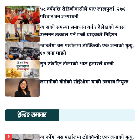
५८ वर्षपछि रोहिणीवासीले पाए लालपुर्जा, २७१
परिवार बने जग्गाधनी
ग्यासको समस्या समाधान गर्न र दैलेखको ग्यास
उत्खनन तत्काल गर्न मन्त्री यादवको निर्देशन
ग्वार्कोमा बस पर्खालमा ठोक्कियो: एक जनाको मृत्यु,
१० जना घाइते
सुन एकैदिन तोलाको आठ हजारले बढ्यो
लगानीको बोर्डको सीईओमा यांकी उक्याब नियुक्त
ट्रेन्डिङ समाचार
१
ग्वार्कोमा बस पर्खालमा ठोक्कियो: एक जनाको मृत्यु,