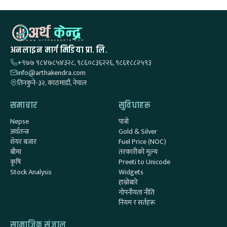
अनलाइन मार्ग मिडिया प्रा. लि.
+९७७ ९८४७८५४३२८, ९८६०८३६२२६, ९८६१८८२५९३
info@arthakendra.com
तिनकुने-३२, काठमाडौं, नेपाल
समाचार
सुविधाहरू
Nepse
पात्रो
अर्थतन्त्र
Gold & Silver
शेयर बजार
Fuel Price (NOC)
बीमा
तरकारीको मूल्य
कृषि
Preeti to Unicode
Stock Analysis
Widgets
हाम्रोबारे
गोपनीयता नीति
नियम र सर्तहरू
सामाजिक संजाल