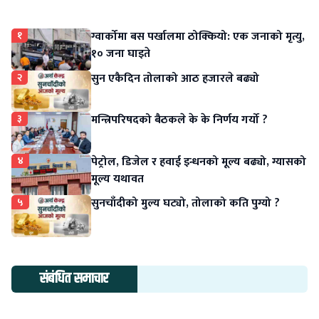
१
ग्वार्कोमा बस पर्खालमा ठोक्कियो: एक जनाको मृत्यु,
१० जना घाइते
२
सुन एकैदिन तोलाको आठ हजारले बढ्यो
३
मन्त्रिपरिषदको बैठकले के के निर्णय गर्यो ?
४
पेट्रोल, डिजेल र हवाई इन्धनको मूल्य बढ्यो, ग्यासको
मूल्य यथावत
५
सुनचाँदीको मुल्य घट्यो, तोलाको कति पुग्यो ?
संबंधित समाचार