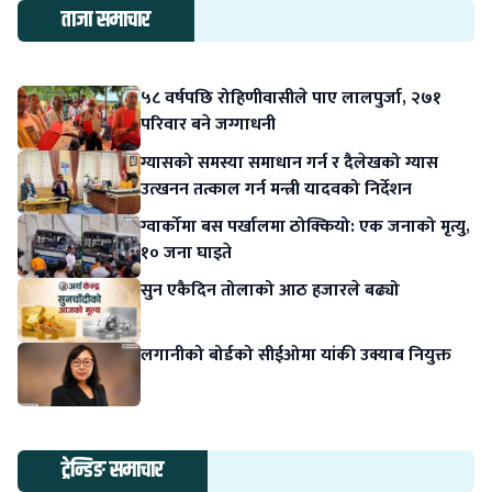
ताजा समाचार
५८ वर्षपछि रोहिणीवासीले पाए लालपुर्जा, २७१
परिवार बने जग्गाधनी
ग्यासको समस्या समाधान गर्न र दैलेखको ग्यास
उत्खनन तत्काल गर्न मन्त्री यादवको निर्देशन
ग्वार्कोमा बस पर्खालमा ठोक्कियो: एक जनाको मृत्यु,
१० जना घाइते
सुन एकैदिन तोलाको आठ हजारले बढ्यो
लगानीको बोर्डको सीईओमा यांकी उक्याब नियुक्त
ट्रेन्डिङ समाचार