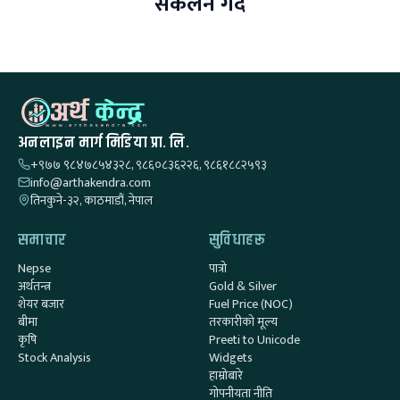
संकलन गर्दै
अनलाइन मार्ग मिडिया प्रा. लि.
+९७७ ९८४७८५४३२८, ९८६०८३६२२६, ९८६१८८२५९३
info@arthakendra.com
तिनकुने-३२, काठमाडौं, नेपाल
समाचार
सुविधाहरू
Nepse
पात्रो
अर्थतन्त्र
Gold & Silver
शेयर बजार
Fuel Price (NOC)
बीमा
तरकारीको मूल्य
कृषि
Preeti to Unicode
Stock Analysis
Widgets
हाम्रोबारे
गोपनीयता नीति