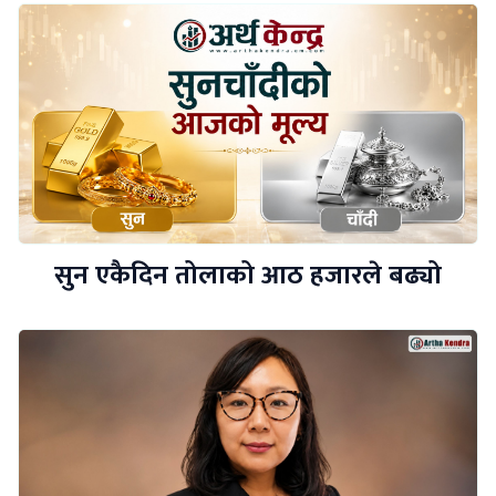
सुन एकैदिन तोलाको आठ हजारले बढ्यो