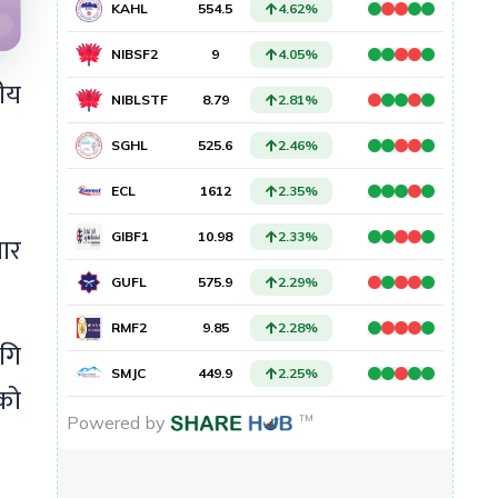
रीय
वार
ागि
यको