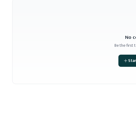
No c
Be the first
Star