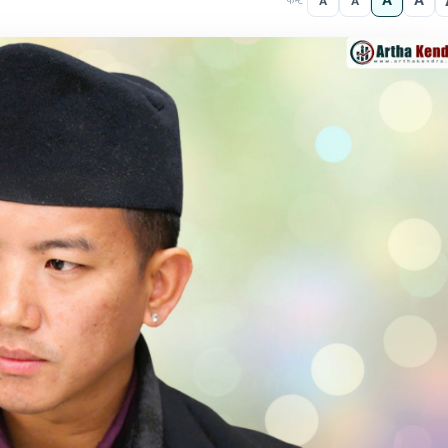
A
A
A
A
फन्ट