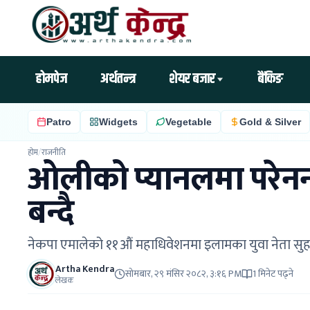
होमपेज
अर्थतन्त्र
शेयर बजार
बैंकिङ
Patro
Widgets
Vegetable
Gold & Silver
होम
/
राजनीति
ओलीको प्यानलमा परेनन् स
बन्दै
नेकपा एमालेको ११औं महाधिवेशनमा इलामका युवा नेता सुहाङ ने
Artha Kendra
सोमबार, २९ मंसिर २०८२, ३:१६ PM
1 मिनेट पढ्ने
लेखक