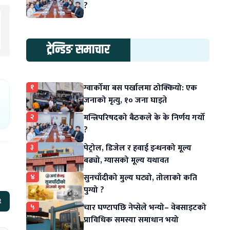
?
ट्रेन्डिङ समाचार
१
ग्वार्कोमा बस पर्खालमा ठोक्कियो: एक
जनाको मृत्यु, १० जना घाइते
२
मन्त्रिपरिषदको बैठकले के के निर्णय गर्यो
?
३
पेट्रोल, डिजेल र हवाई इन्धनको मूल्य
बढ्यो, ग्यासको मूल्य यथावत
४
सुनचाँदीको मुल्य घट्यो, तोलाको कति
पुग्यो ?
t
५
चार घण्टापछि नेप्सेले भन्यो– वेबसाइटको
प्राविधिक समस्या समाधान भयो