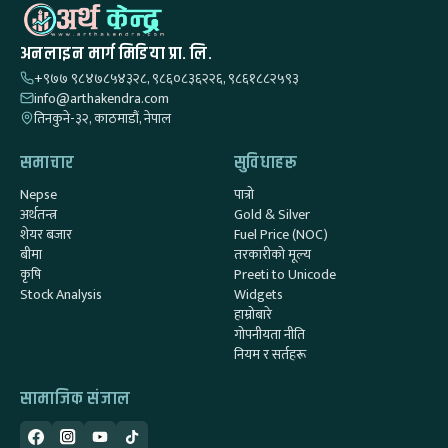
अनलाइन मार्ग मिडिया प्रा. लि.
+९७७ ९८४७८५४३२८, ९८६०८३६२२६, ९८६१८८२५९३
info@arthakendra.com
तिनकुने-३२, काठमाडौं, नेपाल
समाचार
सुविधाहरू
Nepse
पात्रो
अर्थतन्त्र
Gold & Silver
शेयर बजार
Fuel Price (NOC)
बीमा
तरकारीको मूल्य
कृषि
Preeti to Unicode
Stock Analysis
Widgets
हाम्रोबारे
गोपनीयता नीति
नियम र सर्तहरू
सामाजिक संजाल