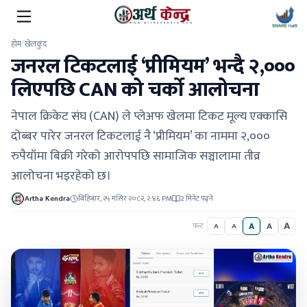
होम
/
खेलकुद
जनरल टिकटलाई ‘प्रीमियम’ भन्दै २,०००
लिएपछि CAN को चर्को आलोचना
नेपाल क्रिकेट संघ (CAN) ले प्लेअफ खेलमा टिकट मूल्य एक्कासि
दोब्बर पारेर जनरल टिकटलाई नै ‘प्रीमियम’ का नाममा २,०००
रुपैयाँमा बिक्री गरेको आरोपपछि सामाजिक सञ्चालामा तीव्र
आलोचना भइरहेको छ।
Artha Kendra
बिहिबार, २५ मंसिर २०८२, २:४६ PM
2 मिनेट पढ्ने
A
A
A
फन्ट
A
A