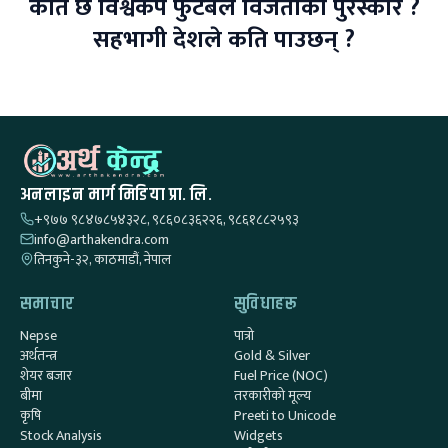
कति छ विश्वकप फुटबल विजेताको पुरस्कार ?
सहभागी देशले कति पाउछन् ?
अनलाइन मार्ग मिडिया प्रा. लि.
+९७७ ९८४७८५४३२८, ९८६०८३६२२६, ९८६१८८२५९३
info@arthakendra.com
तिनकुने-३२, काठमाडौं, नेपाल
समाचार
सुविधाहरू
Nepse
पात्रो
अर्थतन्त्र
Gold & Silver
शेयर बजार
Fuel Price (NOC)
बीमा
तरकारीको मूल्य
कृषि
Preeti to Unicode
Stock Analysis
Widgets