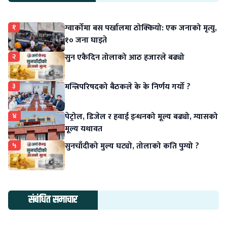
१
ग्वार्कोमा बस पर्खालमा ठोक्कियो: एक जनाको मृत्यु,
१० जना घाइते
२
सुन एकैदिन तोलाको आठ हजारले बढ्यो
३
मन्त्रिपरिषदको बैठकले के के निर्णय गर्यो ?
४
पेट्रोल, डिजेल र हवाई इन्धनको मूल्य बढ्यो, ग्यासको
मूल्य यथावत
५
सुनचाँदीको मुल्य घट्यो, तोलाको कति पुग्यो ?
संबंधित समाचार