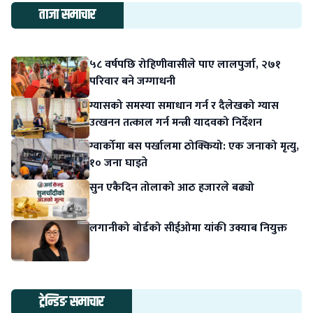
ताजा समाचार
५८ वर्षपछि रोहिणीवासीले पाए लालपुर्जा, २७१
परिवार बने जग्गाधनी
ग्यासको समस्या समाधान गर्न र दैलेखको ग्यास
उत्खनन तत्काल गर्न मन्त्री यादवको निर्देशन
ग्वार्कोमा बस पर्खालमा ठोक्कियो: एक जनाको मृत्यु,
१० जना घाइते
सुन एकैदिन तोलाको आठ हजारले बढ्यो
लगानीको बोर्डको सीईओमा यांकी उक्याब नियुक्त
ट्रेन्डिङ समाचार