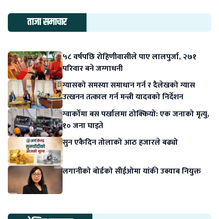
ताजा समाचार
५८ वर्षपछि रोहिणीवासीले पाए लालपुर्जा, २७१
परिवार बने जग्गाधनी
ग्यासको समस्या समाधान गर्न र दैलेखको ग्यास
उत्खनन तत्काल गर्न मन्त्री यादवको निर्देशन
ग्वार्कोमा बस पर्खालमा ठोक्कियो: एक जनाको मृत्यु,
१० जना घाइते
सुन एकैदिन तोलाको आठ हजारले बढ्यो
लगानीको बोर्डको सीईओमा यांकी उक्याब नियुक्त