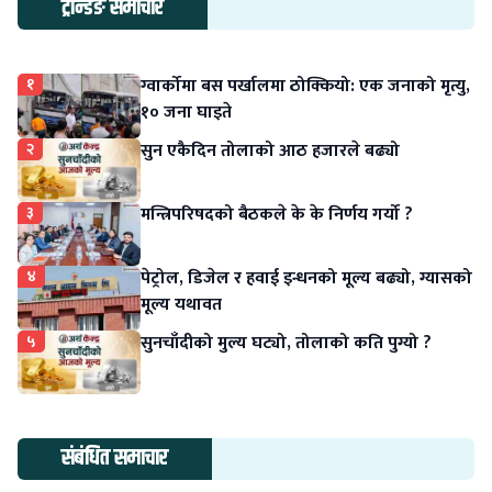
ट्रेन्डिङ समाचार
१
ग्वार्कोमा बस पर्खालमा ठोक्कियो: एक जनाको मृत्यु,
१० जना घाइते
२
सुन एकैदिन तोलाको आठ हजारले बढ्यो
३
मन्त्रिपरिषदको बैठकले के के निर्णय गर्यो ?
४
पेट्रोल, डिजेल र हवाई इन्धनको मूल्य बढ्यो, ग्यासको
मूल्य यथावत
५
सुनचाँदीको मुल्य घट्यो, तोलाको कति पुग्यो ?
संबंधित समाचार