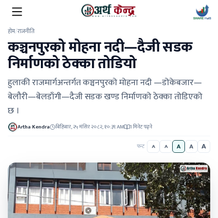
होम
/
राजनीति
कञ्चनपुरको मोहना नदी—दैजी सडक
निर्माणको ठेक्का तोडियो
हुलाकी राजमार्गअन्तर्गत कञ्चनपुरको मोहना नदी —डोकेबजार—
बेलौरी—बेलडाँगी—दैजी सडक खण्ड निर्माणको ठेक्का तोडिएको
छ ।
Artha Kendra
बिहिबार, २५ मंसिर २०८२, १०:३९ AM
1 मिनेट पढ्ने
A
A
A
फन्ट
A
A