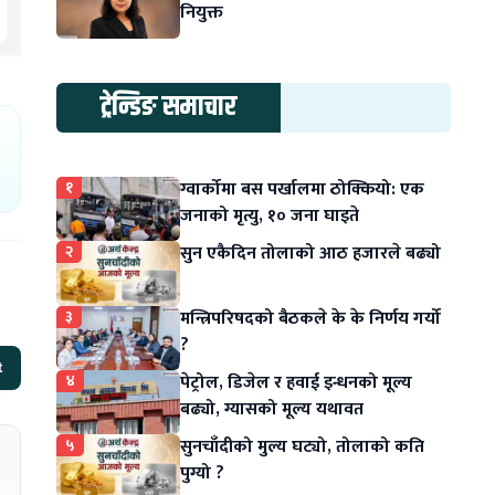
नियुक्त
ट्रेन्डिङ समाचार
१
ग्वार्कोमा बस पर्खालमा ठोक्कियो: एक
जनाको मृत्यु, १० जना घाइते
२
सुन एकैदिन तोलाको आठ हजारले बढ्यो
३
मन्त्रिपरिषदको बैठकले के के निर्णय गर्यो
?
t
४
पेट्रोल, डिजेल र हवाई इन्धनको मूल्य
बढ्यो, ग्यासको मूल्य यथावत
५
सुनचाँदीको मुल्य घट्यो, तोलाको कति
पुग्यो ?