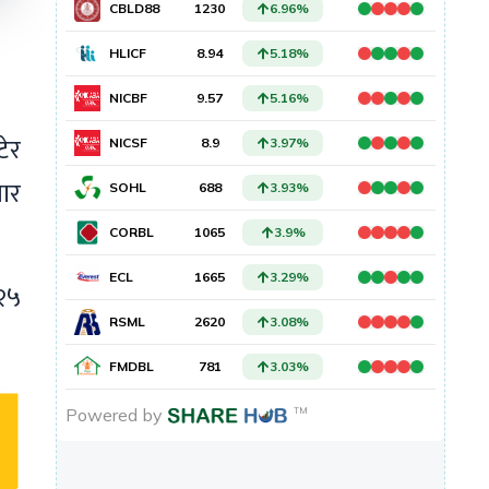
ेर
ार
६२५