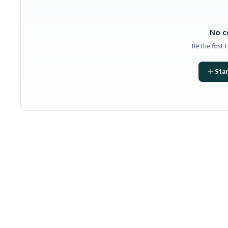
No c
Be the first
Star