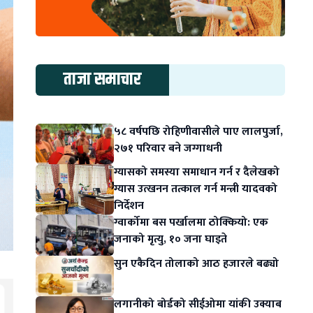
ताजा समाचार
५८ वर्षपछि रोहिणीवासीले पाए लालपुर्जा,
२७१ परिवार बने जग्गाधनी
ग्यासको समस्या समाधान गर्न र दैलेखको
ग्यास उत्खनन तत्काल गर्न मन्त्री यादवको
निर्देशन
ग्वार्कोमा बस पर्खालमा ठोक्कियो: एक
जनाको मृत्यु, १० जना घाइते
सुन एकैदिन तोलाको आठ हजारले बढ्यो
लगानीको बोर्डको सीईओमा यांकी उक्याब