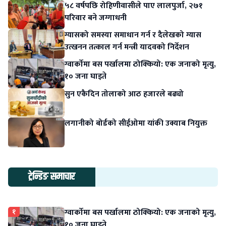
५८ वर्षपछि रोहिणीवासीले पाए लालपुर्जा, २७१
परिवार बने जग्गाधनी
ग्यासको समस्या समाधान गर्न र दैलेखको ग्यास
उत्खनन तत्काल गर्न मन्त्री यादवको निर्देशन
ग्वार्कोमा बस पर्खालमा ठोक्कियो: एक जनाको मृत्यु,
१० जना घाइते
सुन एकैदिन तोलाको आठ हजारले बढ्यो
लगानीको बोर्डको सीईओमा यांकी उक्याब नियुक्त
ट्रेन्डिङ समाचार
१
ग्वार्कोमा बस पर्खालमा ठोक्कियो: एक जनाको मृत्यु,
१० जना घाइते