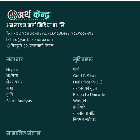
अनलाइन मार्ग मिडिया प्रा. लि.
+९७७ ९८४७८५४३२८, ९८६०८३६२२६, ९८६१८८२५९३
info@arthakendra.com
तिनकुने-३२, काठमाडौं, नेपाल
समाचार
सुविधाहरू
Nepse
पात्रो
अर्थतन्त्र
Gold & Silver
शेयर बजार
Fuel Price (NOC)
बीमा
तरकारीको मूल्य
कृषि
Preeti to Unicode
Stock Analysis
Widgets
हाम्रोबारे
गोपनीयता नीति
नियम र सर्तहरू
सामाजिक संजाल