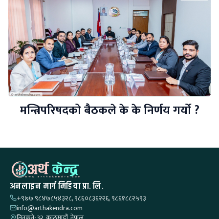
मन्त्रिपरिषदको बैठकले के के निर्णय गर्यो ?
अनलाइन मार्ग मिडिया प्रा. लि.
+९७७ ९८४७८५४३२८, ९८६०८३६२२६, ९८६१८८२५९३
info@arthakendra.com
तिनकुने-३२, काठमाडौं, नेपाल