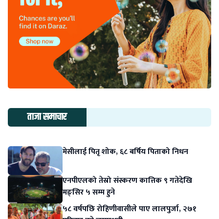
ताजा समाचार
मेसीलाई पितृ शोक, ६८ बर्षिय पिताको निधन
एनपीएलको तेस्रो संस्करण कात्तिक ९ गतेदेखि
मङ्सिर ५ सम्म हुने
५८ वर्षपछि रोहिणीवासीले पाए लालपुर्जा, २७१