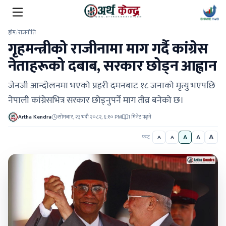
होम
/
राजनीति
गृहमन्त्रीको राजीनामा माग गर्दै कांग्रेस
नेताहरूको दबाब, सरकार छोड्न आह्वान
जेनजी आन्दोलनमा भएको प्रहरी दमनबाट १८ जनाको मृत्यु भएपछि
नेपाली कांग्रेसभित्र सरकार छोड्नुपर्ने माग तीव्र बनेको छ।
Artha Kendra
सोमबार, २३ भदौ २०८२, ६:१० PM
1 मिनेट पढ्ने
A
A
A
फन्ट
A
A