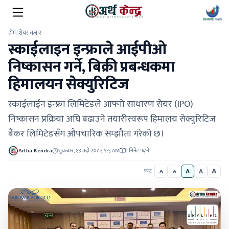
होम
/
शेयर बजार
स्काईलाइन इन्फ्राले आईपीओ
निष्कासन गर्ने, बिक्री प्रबन्धकमा
हिमालयन सेक्युरिटिज
स्काईलाईन इन्फ्रा लिमिटेडले आफ्नो साधारण सेयर (IPO)
निष्कासन प्रक्रिया अघि बढाउने तयारीस्वरूप हिमालय सेक्युरिटिज
बैंकर लिमिटेडसँग औपचारिक सम्झौता गरेको छ।
Artha Kendra
शुक्रबार, १३ भदौ २०८२, ९:५ AM
1 मिनेट पढ्ने
A
A
A
फन्ट
A
A