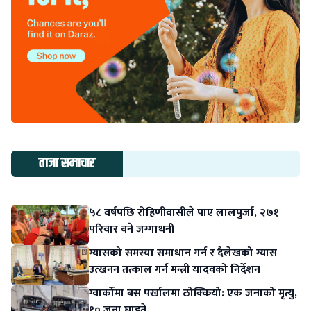
ताजा समाचार
५८ वर्षपछि रोहिणीवासीले पाए लालपुर्जा, २७१
परिवार बने जग्गाधनी
ग्यासको समस्या समाधान गर्न र दैलेखको ग्यास
उत्खनन तत्काल गर्न मन्त्री यादवको निर्देशन
ग्वार्कोमा बस पर्खालमा ठोक्कियो: एक जनाको मृत्यु,
१० जना घाइते