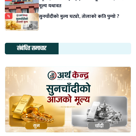
मूल्य यथावत
५
सुनचाँदीको मुल्य घट्यो, तोलाको कति पुग्यो ?
संबंधित समाचार