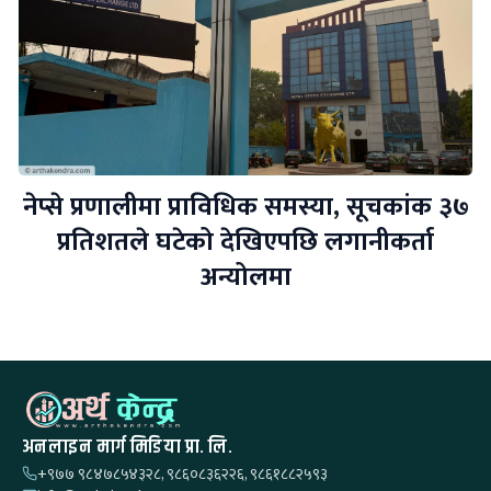
नेप्से प्रणालीमा प्राविधिक समस्या, सूचकांक ३७
प्रतिशतले घटेको देखिएपछि लगानीकर्ता
अन्योलमा
अनलाइन मार्ग मिडिया प्रा. लि.
+९७७ ९८४७८५४३२८, ९८६०८३६२२६, ९८६१८८२५९३