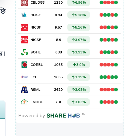
छि
्छ।