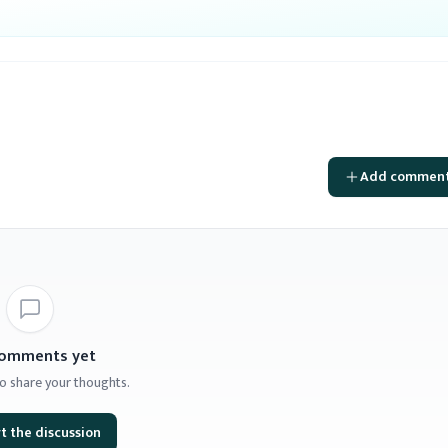
Add commen
omments yet
 to share your thoughts.
t the discussion