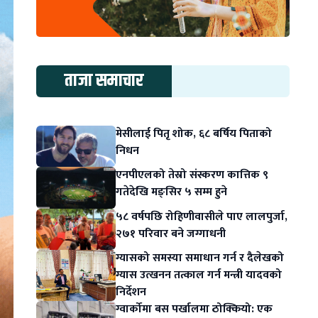
ताजा समाचार
मेसीलाई पितृ शोक, ६८ बर्षिय पिताको
निधन
एनपीएलको तेस्रो संस्करण कात्तिक ९
गतेदेखि मङ्सिर ५ सम्म हुने
५८ वर्षपछि रोहिणीवासीले पाए लालपुर्जा,
२७१ परिवार बने जग्गाधनी
ग्यासको समस्या समाधान गर्न र दैलेखको
ग्यास उत्खनन तत्काल गर्न मन्त्री यादवको
निर्देशन
ग्वार्कोमा बस पर्खालमा ठोक्कियो: एक