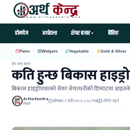
होमपेज
अर्थतन्त्र
शेयर बजार
बैंकिङ
Patro
Widgets
Vegetable
Gold & Silver
होम
/
शेयर बजार
कति हुन्छ बिकास हाइड्र
बिकास हाइड्रोपावरको सेयर सेयरधनीको डिम्याटमा आइस
Artha Kendra
सोमबार, २ भदौ २०८२, ८:५८ PM
1 मिनेट पढ्ने
लेखक