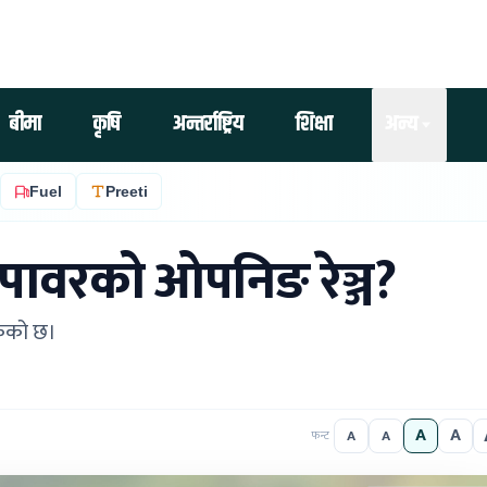
बीमा
कृषि
अन्तर्राष्ट्रिय
शिक्षा
अन्य
Fuel
Preeti
ोपावरको ओपनिङ रेञ्ज?
केको छ।
A
A
A
A
फन्ट