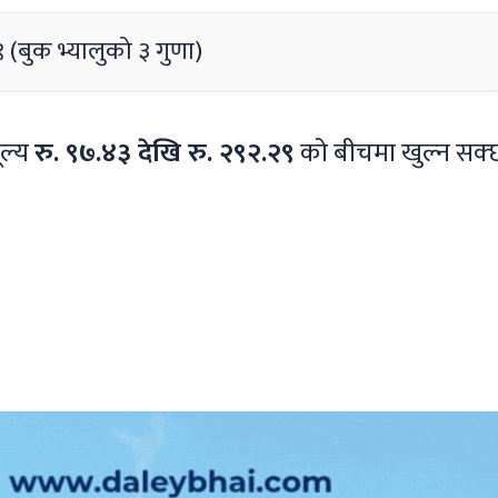
९ (बुक भ्यालुको ३ गुणा)
ूल्य
रु. ९७.४३ देखि रु. २९२.२९
को बीचमा खुल्न सक्