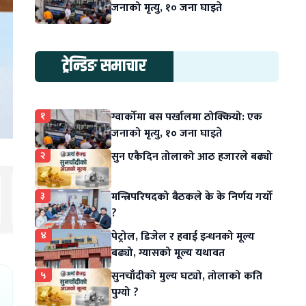
जनाको मृत्यु, १० जना घाइते
ट्रेन्डिङ समाचार
१
ग्वार्कोमा बस पर्खालमा ठोक्कियो: एक
जनाको मृत्यु, १० जना घाइते
२
सुन एकैदिन तोलाको आठ हजारले बढ्यो
३
मन्त्रिपरिषदको बैठकले के के निर्णय गर्यो
?
४
पेट्रोल, डिजेल र हवाई इन्धनको मूल्य
बढ्यो, ग्यासको मूल्य यथावत
५
सुनचाँदीको मुल्य घट्यो, तोलाको कति
पुग्यो ?