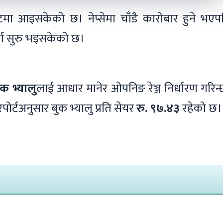
टमा आइसकेको छ। नेप्सेमा चाँडै कारोबार हुने भएप
र्चा सुरु भइसकेको छ।
ुक भ्यालु
लाई आधार मानेर ओपनिङ रेञ्ज निर्धारण गरिन
ोर्टअनुसार बुक भ्यालु प्रति सेयर
रु. ९७.४३
रहेको छ।