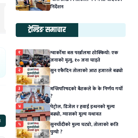
निर्देशन
ट्रेन्डिङ समाचार
१
ग्वार्कोमा बस पर्खालमा ठोक्कियो: एक
जनाको मृत्यु, १० जना घाइते
२
सुन एकैदिन तोलाको आठ हजारले बढ्यो
३
मन्त्रिपरिषदको बैठकले के के निर्णय गर्यो
?
४
पेट्रोल, डिजेल र हवाई इन्धनको मूल्य
बढ्यो, ग्यासको मूल्य यथावत
t
५
सुनचाँदीको मुल्य घट्यो, तोलाको कति
पुग्यो ?