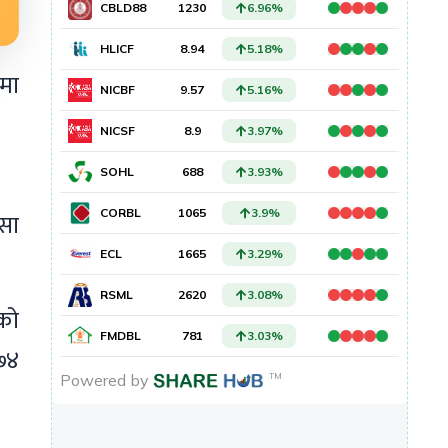
तमा
्सा
गको
७४