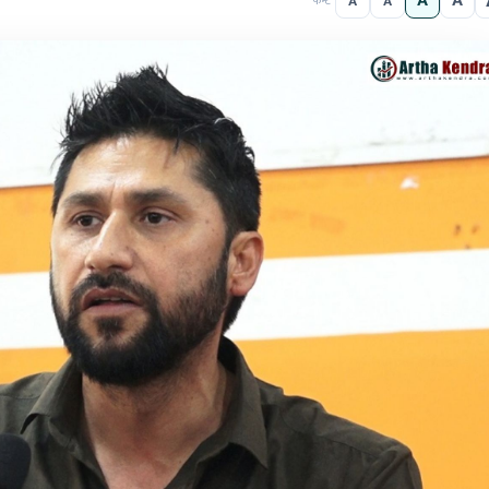
A
A
A
A
फन्ट