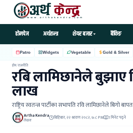
होमपेज
अर्थतन्त्र
शेयर बजार
बैंकिङ
Patro
Widgets
Vegetable
Gold & Silver
होम
/
राजनीति
रबि लामिछानेले बुझाए
लाख
राष्ट्रिय स्वतन्त्र पार्टीका सभापति रवि लामिछानेले बिगो
Artha Kendra
बिहिबार, २२ श्रावण २०८२, ७:८ PM
1 मिनेट पढ्ने
लेखक