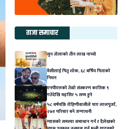
ताजा समाचार
सुन तोलाको तीन लाख नाघ्यो
मेसीलाई पितृ शोक, ६८ बर्षिय पिताको
निधन
एनपीएलको तेस्रो संस्करण कात्तिक ९
गतेदेखि मङ्सिर ५ सम्म हुने
५८ वर्षपछि रोहिणीवासीले पाए लालपुर्जा,
२७१ परिवार बने जग्गाधनी
ग्यासको समस्या समाधान गर्न र दैलेखको
ग्यास उत्खनन तत्काल गर्न मन्त्री यादवको