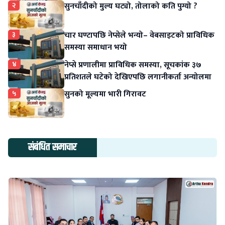
२
सुनचाँदीको मुल्य घट्यो, तोलाको कति पुग्यो ?
३
चार घण्टापछि नेप्सेले भन्यो– वेबसाइटको प्राविधिक
समस्या समाधान भयो
४
नेप्से प्रणालीमा प्राविधिक समस्या, सूचकांक ३७
प्रतिशतले घटेको देखिएपछि लगानीकर्ता अन्योलमा
५
सुनको मूल्यमा भारी गिरावट
संबंधित समाचार