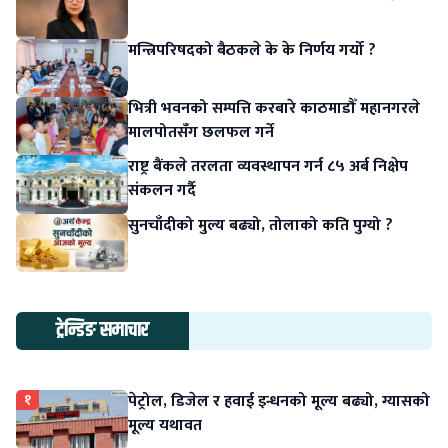
मन्त्रिपरिषदको बैठकले के के निर्णय गर्यो ?
भित्री भवनको सम्पत्ति करबारे काठमाडौँ महानगरले
मालपोतसँग छलफल गर्ने
राष्ट्र बैंकले तरलता व्यवस्थापन गर्न ८५ अर्ब निक्षेप
संकलन गर्दै
सुनचाँदीको मुल्य बढ्यो, तोलाको कति पुग्यो ?
ट्रेन्डिङ समाचार
१
पेट्रोल, डिजेल र हवाई इन्धनको मूल्य बढ्यो, ग्यासको
मूल्य यथावत