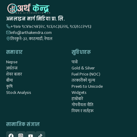
अनलाइन मार्ग मिडिया प्रा. लि.
+९७७ ९८४७८५४३२८, ९८६०८३६२२६, ९८६१८८२५९३
info@arthakendra.com
तिनकुने-३२, काठमाडौं, नेपाल
समाचार
सुविधाहरू
Nepse
पात्रो
अर्थतन्त्र
Gold & Silver
शेयर बजार
Fuel Price (NOC)
बीमा
तरकारीको मूल्य
कृषि
Preeti to Unicode
Stock Analysis
Widgets
हाम्रोबारे
गोपनीयता नीति
नियम र सर्तहरू
सामाजिक संजाल