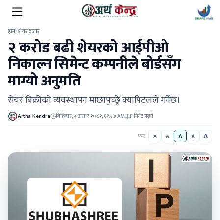
होम
/
शेयर बजार
२ करोड बढी शेयरको आईपीओ
निकाल्न सिमेन्ट कम्पनीले बोर्डसँग
माग्यो अनुमति
सेयर बिक्रीको व्यवस्थापन माछापुच्छ्रे क्यापिटलले गर्नेछ।
Artha Kendra
बिहिबार, ५ असार २०८२, ११:५७ AM
1 मिनेट पढ्ने
A
A
A
फन्ट
A
A