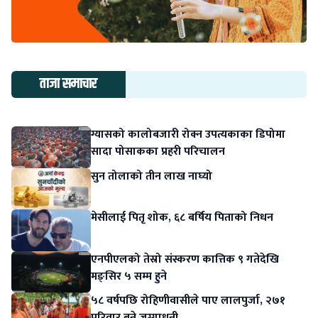
ताजा समाचार
ग्यासको कालोबजारी रोक्न उपत्यकाका डिपोमा
सादा पोसाकका प्रहरी परिचालन
सुन तोलाको तीन लाख नाघ्यो
मेसीलाई पितृ शोक, ६८ बर्षिय पिताको निधन
एनपीएलको तेस्रो संस्करण कात्तिक ९ गतेदेखि
मङ्सिर ५ सम्म हुने
५८ वर्षपछि रोहिणीवासीले पाए लालपुर्जा, २७१
परिवार बने जग्गाधनी