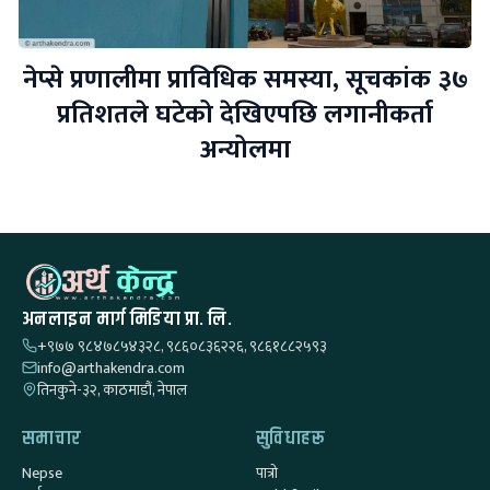
नेप्से प्रणालीमा प्राविधिक समस्या, सूचकांक ३७
प्रतिशतले घटेको देखिएपछि लगानीकर्ता
अन्योलमा
अनलाइन मार्ग मिडिया प्रा. लि.
+९७७ ९८४७८५४३२८, ९८६०८३६२२६, ९८६१८८२५९३
info@arthakendra.com
तिनकुने-३२, काठमाडौं, नेपाल
समाचार
सुविधाहरू
Nepse
पात्रो