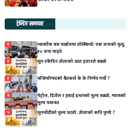
ट्रेन्डिङ समाचार
१
ग्वार्कोमा बस पर्खालमा ठोक्कियो: एक जनाको मृत्यु,
१० जना घाइते
२
सुन एकैदिन तोलाको आठ हजारले बढ्यो
३
मन्त्रिपरिषदको बैठकले के के निर्णय गर्यो ?
४
पेट्रोल, डिजेल र हवाई इन्धनको मूल्य बढ्यो, ग्यासको
मूल्य यथावत
५
सुनचाँदीको मुल्य घट्यो, तोलाको कति पुग्यो ?