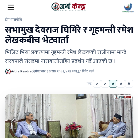
होम
/
राजनीति
सभामुख देवराज घिमिरे र गृहमन्त्री रमेश
लेखकबीच भेटवार्ता
भिजिट भिसा प्रकरणमा गृहमन्त्री रमेश लेखकको राजीनामा माग्दै
रास्वपाले संसदमा नाराबाजीसहित प्रदर्शन गर्दै आएको छ ।
Artha Kendra
मंगलबार, ३ असार २०८२, ४:२२ PM
1 मिनेट पढ्ने
A
A
A
फन्ट
A
A