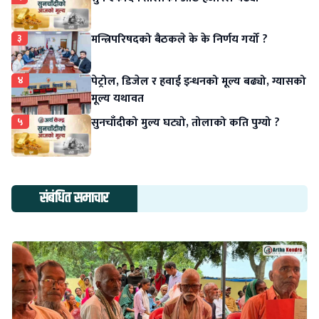
३
मन्त्रिपरिषदको बैठकले के के निर्णय गर्यो ?
४
पेट्रोल, डिजेल र हवाई इन्धनको मूल्य बढ्यो, ग्यासको
मूल्य यथावत
५
सुनचाँदीको मुल्य घट्यो, तोलाको कति पुग्यो ?
संबंधित समाचार