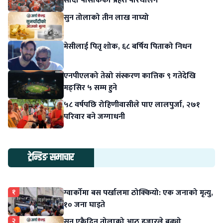
सादा पोसाकका प्रहरी परिचालन
सुन तोलाको तीन लाख नाघ्यो
मेसीलाई पितृ शोक, ६८ बर्षिय पिताको निधन
एनपीएलको तेस्रो संस्करण कात्तिक ९ गतेदेखि
मङ्सिर ५ सम्म हुने
५८ वर्षपछि रोहिणीवासीले पाए लालपुर्जा, २७१
परिवार बने जग्गाधनी
ट्रेन्डिङ समाचार
१
ग्वार्कोमा बस पर्खालमा ठोक्कियो: एक जनाको मृत्यु,
१० जना घाइते
२
सुन एकैदिन तोलाको आठ हजारले बढ्यो