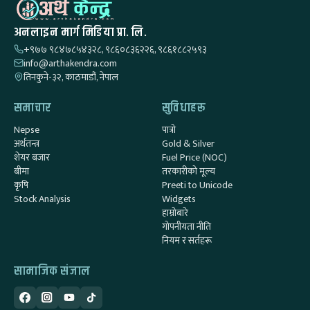
अनलाइन मार्ग मिडिया प्रा. लि.
+९७७ ९८४७८५४३२८, ९८६०८३६२२६, ९८६१८८२५९३
info@arthakendra.com
तिनकुने-३२, काठमाडौं, नेपाल
समाचार
सुविधाहरू
Nepse
पात्रो
अर्थतन्त्र
Gold & Silver
शेयर बजार
Fuel Price (NOC)
बीमा
तरकारीको मूल्य
कृषि
Preeti to Unicode
Stock Analysis
Widgets
हाम्रोबारे
गोपनीयता नीति
नियम र सर्तहरू
सामाजिक संजाल