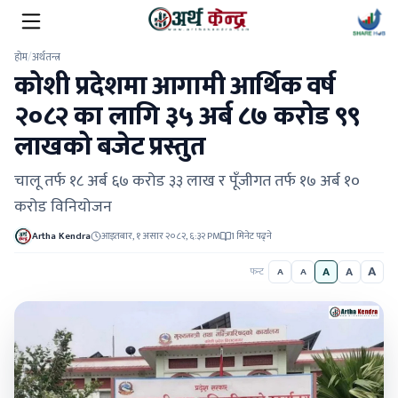
होम
/
अर्थतन्त्र
कोशी प्रदेशमा आगामी आर्थिक वर्ष
२०८२ का लागि ३५ अर्ब ८७ करोड ९९
लाखको बजेट प्रस्तुत
चालू तर्फ १८ अर्ब ६७ करोड ३३ लाख र पूँजीगत तर्फ १७ अर्ब १०
करोड विनियोजन
Artha Kendra
आइतबार, १ असार २०८२, ६:३२ PM
1 मिनेट पढ्ने
A
A
A
फन्ट
A
A