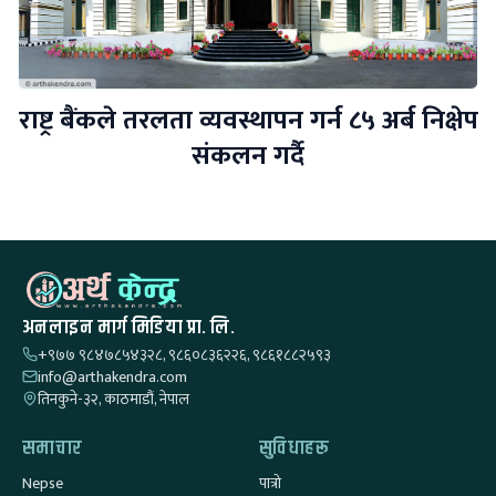
राष्ट्र बैंकले तरलता व्यवस्थापन गर्न ८५ अर्ब निक्षेप
संकलन गर्दै
अनलाइन मार्ग मिडिया प्रा. लि.
+९७७ ९८४७८५४३२८, ९८६०८३६२२६, ९८६१८८२५९३
info@arthakendra.com
तिनकुने-३२, काठमाडौं, नेपाल
समाचार
सुविधाहरू
Nepse
पात्रो