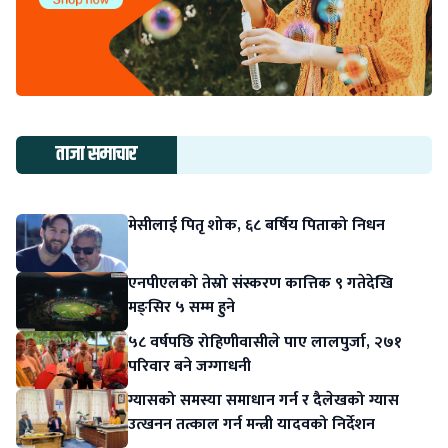
ताजा समाचार
मेसीलाई पितृ शोक, ६८ बर्षिय पिताको निधन
एनपीएलको तेस्रो संस्करण कात्तिक ९ गतेदेखि
मङ्सिर ५ सम्म हुने
५८ वर्षपछि रोहिणीवासीले पाए लालपुर्जा, २७१
परिवार बने जग्गाधनी
ग्यासको समस्या समाधान गर्न र दैलेखको ग्यास
उत्खनन तत्काल गर्न मन्त्री यादवको निर्देशन