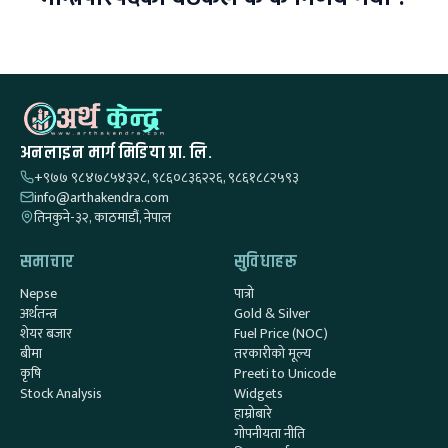
अनलाइन मार्ग मिडिया प्रा. लि.
+९७७ ९८४७८५४३२८, ९८६०८३६२२६, ९८६१८८२५९३
info@arthakendra.com
तिनकुने-३२, काठमाडौं, नेपाल
समाचार
सुविधाहरू
Nepse
पात्रो
अर्थतन्त्र
Gold & Silver
शेयर बजार
Fuel Price (NOC)
बीमा
तरकारीको मूल्य
कृषि
Preeti to Unicode
Stock Analysis
Widgets
हाम्रोबारे
गोपनीयता नीति