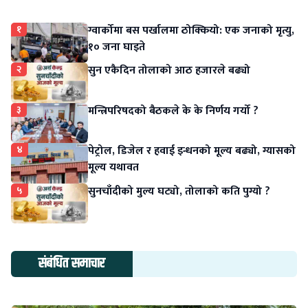
१
ग्वार्कोमा बस पर्खालमा ठोक्कियो: एक जनाको मृत्यु,
१० जना घाइते
२
सुन एकैदिन तोलाको आठ हजारले बढ्यो
३
मन्त्रिपरिषदको बैठकले के के निर्णय गर्यो ?
४
पेट्रोल, डिजेल र हवाई इन्धनको मूल्य बढ्यो, ग्यासको
मूल्य यथावत
५
सुनचाँदीको मुल्य घट्यो, तोलाको कति पुग्यो ?
संबंधित समाचार