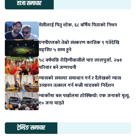
ताजा समाचार
मेसीलाई पितृ शोक, ६८ बर्षिय पिताको निधन
एनपीएलको तेस्रो संस्करण कात्तिक ९ गतेदेखि
मङ्सिर ५ सम्म हुने
५८ वर्षपछि रोहिणीवासीले पाए लालपुर्जा, २७१
परिवार बने जग्गाधनी
ग्यासको समस्या समाधान गर्न र दैलेखको ग्यास
उत्खनन तत्काल गर्न मन्त्री यादवको निर्देशन
ग्वार्कोमा बस पर्खालमा ठोक्कियो: एक जनाको मृत्यु,
१० जना घाइते
ट्रेन्डिङ समाचार