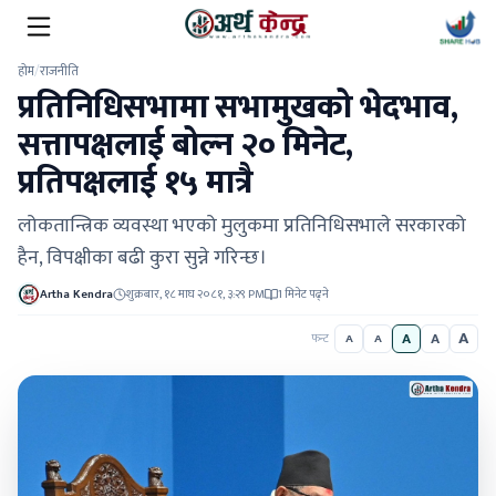
होम
/
राजनीति
प्रतिनिधिसभामा सभामुखको भेदभाव,
सत्तापक्षलाई बोल्न २० मिनेट,
प्रतिपक्षलाई १५ मात्रै
लोकतान्त्रिक व्यवस्था भएको मुलुकमा प्रतिनिधिसभाले सरकारको
हैन, विपक्षीका बढी कुरा सुन्ने गरिन्छ।
Artha Kendra
शुक्रबार, १८ माघ २०८१, ३:२९ PM
1 मिनेट पढ्ने
A
A
A
फन्ट
A
A