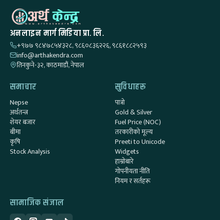
अनलाइन मार्ग मिडिया प्रा. लि.
+९७७ ९८४७८५४३२८, ९८६०८३६२२६, ९८६१८८२५९३
info@arthakendra.com
तिनकुने-३२, काठमाडौं, नेपाल
समाचार
सुविधाहरू
Nepse
पात्रो
अर्थतन्त्र
Gold & Silver
शेयर बजार
Fuel Price (NOC)
बीमा
तरकारीको मूल्य
कृषि
Preeti to Unicode
Stock Analysis
Widgets
हाम्रोबारे
गोपनीयता नीति
नियम र सर्तहरू
सामाजिक संजाल