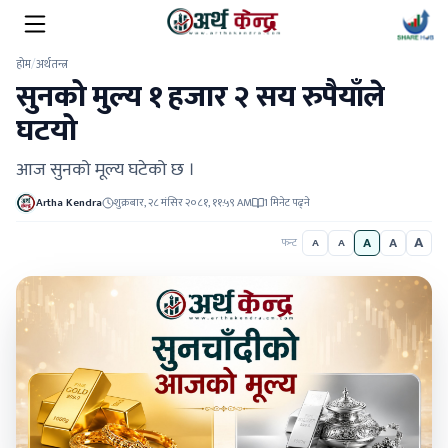
होम
/
अर्थतन्त्र
सुनको मुल्य १ हजार २ सय रुपैयाँले
घटयो
आज सुनको मूल्य घटेको छ ।
Artha Kendra
शुक्रबार, २८ मंसिर २०८१, ११:५९ AM
1 मिनेट पढ्ने
A
A
A
फन्ट
A
A