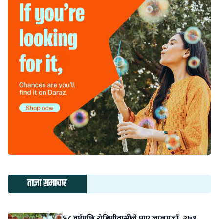
ताजा समाचार
५८ वर्षपछि रोहिणीवासीले पाए लालपुर्जा, २७१