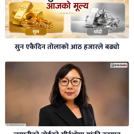
सुन एकैदिन तोलाको आठ हजारले बढ्यो