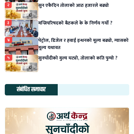
२
सुन एकैदिन तोलाको आठ हजारले बढ्यो
३
मन्त्रिपरिषदको बैठकले के के निर्णय गर्यो ?
४
पेट्रोल, डिजेल र हवाई इन्धनको मूल्य बढ्यो, ग्यासको
मूल्य यथावत
५
सुनचाँदीको मुल्य घट्यो, तोलाको कति पुग्यो ?
संबंधित समाचार