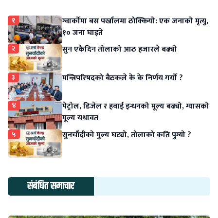
१
ग्वार्कोमा बस पर्खालमा ठोक्कियो: एक जनाको मृत्यु,
१० जना घाइते
२
सुन एकैदिन तोलाको आठ हजारले बढ्यो
३
मन्त्रिपरिषदको बैठकले के के निर्णय गर्यो ?
४
पेट्रोल, डिजेल र हवाई इन्धनको मूल्य बढ्यो, ग्यासको
मूल्य यथावत
५
सुनचाँदीको मुल्य घट्यो, तोलाको कति पुग्यो ?
संबंधित समाचार