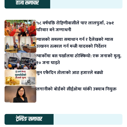
ताजा समाचार
५८ वर्षपछि रोहिणीवासीले पाए लालपुर्जा, २७१
परिवार बने जग्गाधनी
ग्यासको समस्या समाधान गर्न र दैलेखको ग्यास
उत्खनन तत्काल गर्न मन्त्री यादवको निर्देशन
ग्वार्कोमा बस पर्खालमा ठोक्कियो: एक जनाको मृत्यु,
१० जना घाइते
सुन एकैदिन तोलाको आठ हजारले बढ्यो
लगानीको बोर्डको सीईओमा यांकी उक्याब नियुक्त
ट्रेन्डिङ समाचार