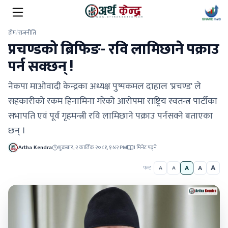
होम
/
राजनीति
प्रचण्डको ब्रिफिङ- रवि लामिछाने पक्राउ
पर्न सक्छन् !
नेकपा माओवादी केन्द्रका अध्यक्ष पुष्पकमल दाहाल 'प्रचण्ड' ले
सहकारीको रकम हिनामिना गरेको आरोपमा राष्ट्रिय स्वतन्त्र पार्टीका
सभापति एवं पूर्व गृहमन्त्री रवि लामिछाने पक्राउ पर्नसक्ने बताएका
छन् ।
Artha Kendra
शुक्रबार, २ कार्तिक २०८१, १:४२ PM
1 मिनेट पढ्ने
A
A
A
फन्ट
A
A