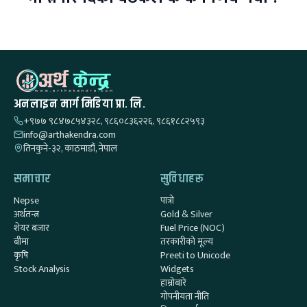
अनलाइन मार्ग मिडिया प्रा. लि.
+९७७ ९८४७८५४३२८, ९८६०८३६२२६, ९८६१८८२५९३
info@arthakendra.com
तिनकुने-३२, काठमाडौं, नेपाल
समाचार
सुविधाहरू
Nepse
पात्रो
अर्थतन्त्र
Gold & Silver
शेयर बजार
Fuel Price (NOC)
बीमा
तरकारीको मूल्य
कृषि
Preeti to Unicode
Stock Analysis
Widgets
हाम्रोबारे
गोपनीयता नीति