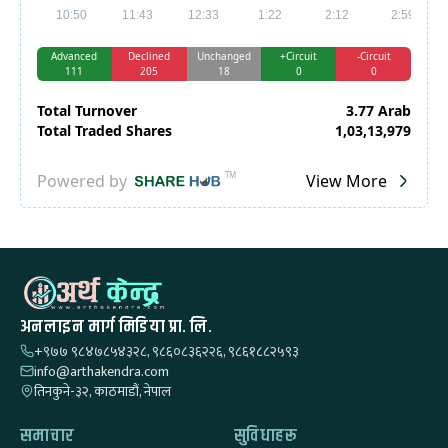
अनलाइन मार्ग मिडिया प्रा. लि.
+९७७ ९८४७८५४३२८, ९८६०८३६२२६, ९८६१८८२५९३
info@arthakendra.com
तिनकुने-३२, काठमाडौं, नेपाल
समाचार
सुविधाहरू