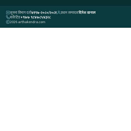
सूचना विभाग दर्ता
४१९७-२०८०/२०८१
प्रधान सम्पादक
दिपेश खनाल
मार्केटिङ
+९७७ ९८४७८५४३२८
2026 arthakendra.com