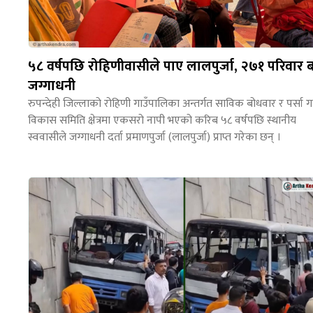
५८ वर्षपछि रोहिणीवासीले पाए लालपुर्जा, २७१ परिवार ब
जग्गाधनी
रुपन्देही जिल्लाको रोहिणी गाउँपालिका अन्तर्गत साविक बोधवार र पर्सा गा
विकास समिति क्षेत्रमा एकसरो नापी भएको करिब ५८ वर्षपछि स्थानीय
स्ववासीले जग्गाधनी दर्ता प्रमाणपुर्जा (लालपुर्जा) प्राप्त गरेका छन् ।