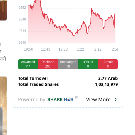
ण
क
 गरी